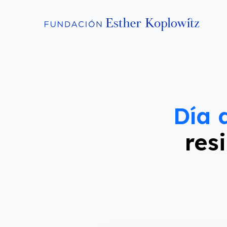
Día 
res