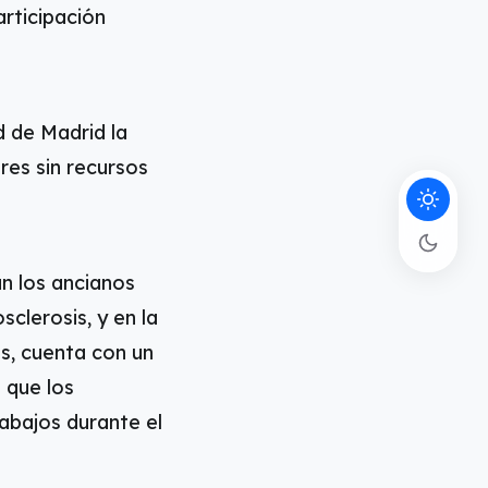
articipación
d de Madrid la
es sin recursos
an los ancianos
clerosis, y en la
s, cuenta con un
a que los
rabajos durante el