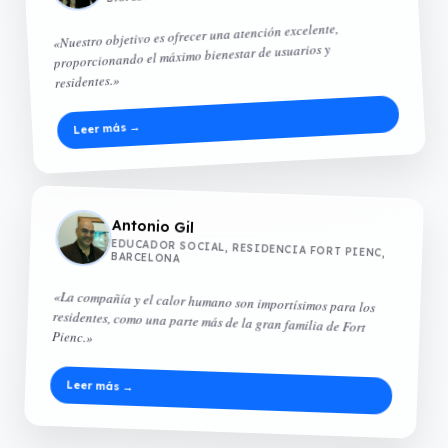
«Nuestro objetivo es ofrecer una atención excelente,
proporcionando el máximo bienestar de usuarios y
residentes.»
Leer más →
Antonio Gil
EDUCADOR SOCIAL, RESIDENCIA FORT PIENC,
BARCELONA
«La compañía y el calor humano son importísimos para los
residentes, como una parte más de la gran familia de Fort
Pienc.»
Leer más →