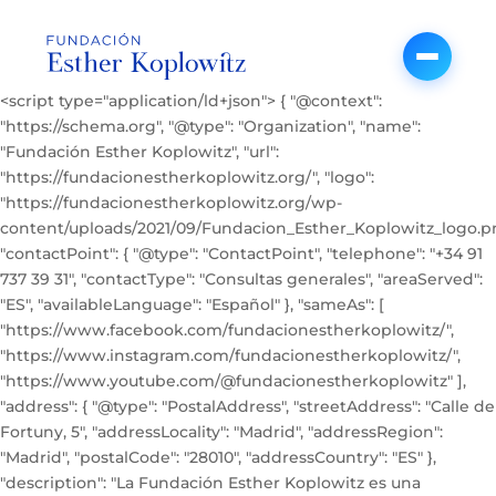
<script type="application/ld+json"> { "@context":
"https://schema.org", "@type": "Organization", "name":
"Fundación Esther Koplowitz", "url":
"https://fundacionestherkoplowitz.org/", "logo":
"https://fundacionestherkoplowitz.org/wp-
content/uploads/2021/09/Fundacion_Esther_Koplowitz_logo.pn
"contactPoint": { "@type": "ContactPoint", "telephone": "+34 91
737 39 31", "contactType": "Consultas generales", "areaServed":
"ES", "availableLanguage": "Español" }, "sameAs": [
"https://www.facebook.com/fundacionestherkoplowitz/",
"https://www.instagram.com/fundacionestherkoplowitz/",
"https://www.youtube.com/@fundacionestherkoplowitz" ],
"address": { "@type": "PostalAddress", "streetAddress": "Calle de
Fortuny, 5", "addressLocality": "Madrid", "addressRegion":
"Madrid", "postalCode": "28010", "addressCountry": "ES" },
"description": "La Fundación Esther Koplowitz es una