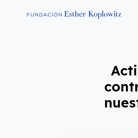
Act
cont
nues