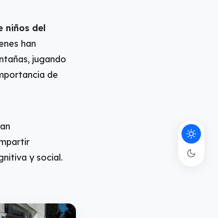
 niños del
ienes han
ontañas, jugando
importancia de
pan
ompartir
itiva y social.