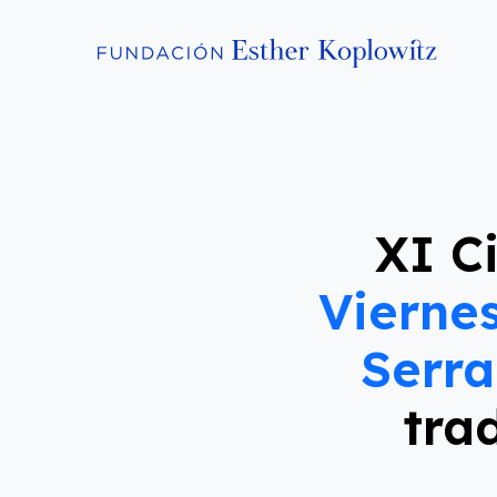
XI C
Viernes
Serr
tra