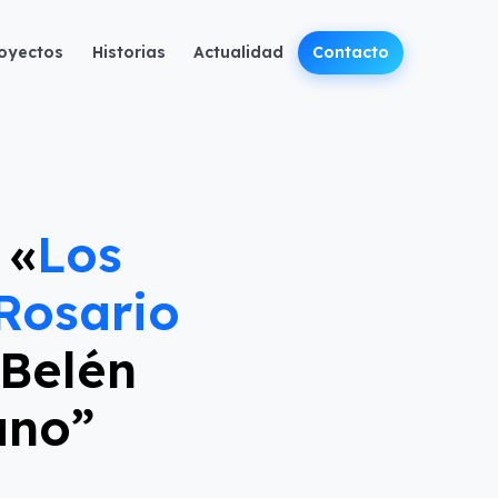
oyectos
Historias
Actualidad
Contacto
 «
Los
Rosario
 Belén
ano”