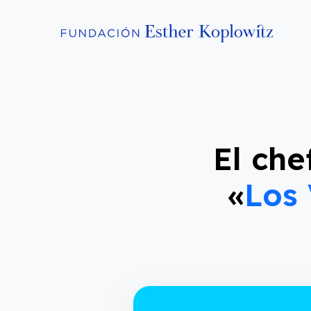
El ch
«
Los 