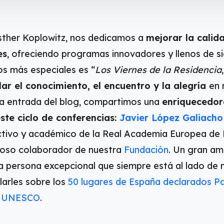
sther Koplowitz, nos dedicamos a
mejorar la calid
es
, ofreciendo programas innovadores y llenos de s
s más especiales es “
Los Viernes de la Residencia
lar el conocimiento, el encuentro y la alegría
en 
ta entrada del blog, compartimos una
enriquecedor
este ciclo de conferencias:
Javier López Galiach
rectivo y académico de la Real Academia Europea de
ioso colaborador de nuestra
Fundación
. Un gran am
a persona excepcional que siempre está al lado de
larles sobre los
50 lugares de España declarados Pa
a UNESCO
.