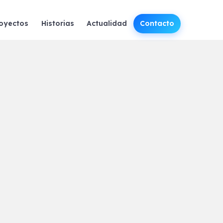
oyectos
Historias
Actualidad
Contacto
Actividades en nuestras residencias
Avances científicos
Nuestra fundadora
Conferencias y Exposiciones
Otros